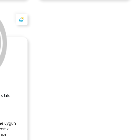
stik
ine uygun
astik
nızı