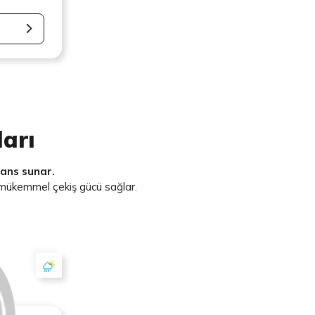
arı
mans sunar.
e mükemmel çekiş gücü sağlar.