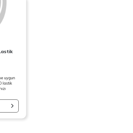
Lastik
ine uygun
 lastik
nızı