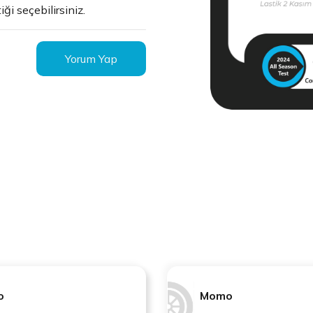
ği seçebilirsiniz.
Yorum Yap
o
Momo