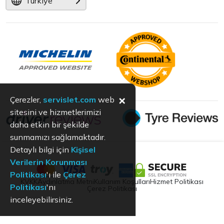
Türkiye
×
Çerezler,
servislet.com
web
sitesini ve hizmetlerimizi
daha etkin bir şekilde
sunmamızı sağlamaktadır.
Detaylı bilgi için
Kişisel
Verilerin Korunması
Politikası
'ı ile
Çerez
KVKK
Aydınlatma Metni
Kullanım Koşulları
Hizmet Politikası
Politikası
'nı
Çerez Politikası
inceleyebilirsiniz.