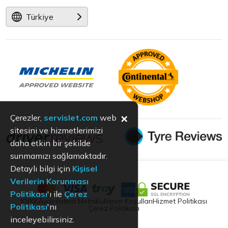
Türkiye
×
Çerezler,
servislet.com
web
sitesini ve hizmetlerimizi
daha etkin bir şekilde
sunmamızı sağlamaktadır.
Detaylı bilgi için
Kişisel
Verilerin Korunması
Politikası
'ı ile
Çerez
KVKK
Aydınlatma Metni
Kullanım Koşulları
Hizmet Politikası
Politikası
'nı
Çerez Politikası
inceleyebilirsiniz.