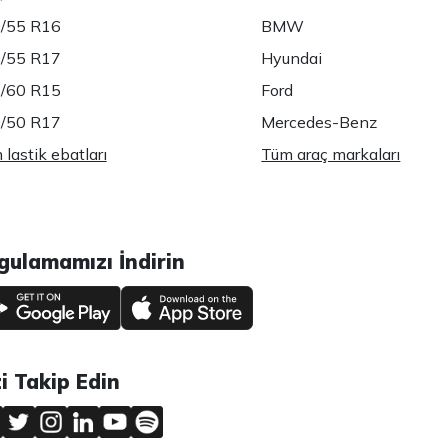
/55 R16
BMW
/55 R17
Hyundai
/60 R15
Ford
/50 R17
Mercedes-Benz
lastik ebatları
Tüm araç markaları
gulamamızı İndirin
zi Takip Edin