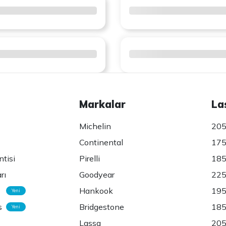
Markalar
La
Michelin
205
Continental
175
ntisi
Pirelli
185
rı
Goodyear
225
Hankook
195
Yeni
s
Bridgestone
185
Yeni
Lassa
205