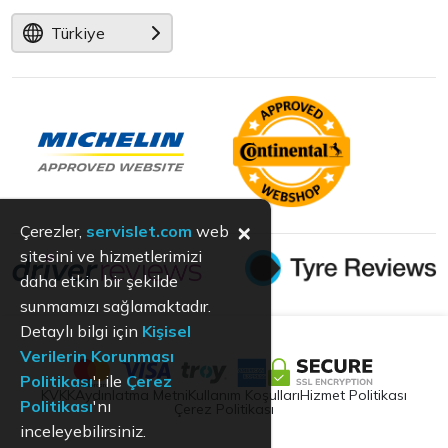
Türkiye
×
Çerezler,
servislet.com
web
sitesini ve hizmetlerimizi
daha etkin bir şekilde
sunmamızı sağlamaktadır.
Detaylı bilgi için
Kişisel
Verilerin Korunması
Politikası
'ı ile
Çerez
KVKK
Aydınlatma Metni
Kullanım Koşulları
Hizmet Politikası
Politikası
'nı
Çerez Politikası
inceleyebilirsiniz.