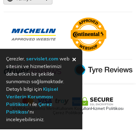
×
Çerezler,
servislet.com
web
sitesini ve hizmetlerimizi
daha etkin bir şekilde
sunmamızı sağlamaktadır.
Detaylı bilgi için
Kişisel
Verilerin Korunması
Politikası
'ı ile
Çerez
KVKK
Aydınlatma Metni
Kullanım Koşulları
Hizmet Politikası
Politikası
'nı
Çerez Politikası
inceleyebilirsiniz.