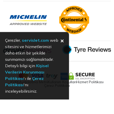
×
Çerezler,
servislet.com
web
sitesini ve hizmetlerimizi
daha etkin bir şekilde
sunmamızı sağlamaktadır.
Detaylı bilgi için
Kişisel
Verilerin Korunması
Politikası
'ı ile
Çerez
KVKK
Aydınlatma Metni
Kullanım Koşulları
Hizmet Politikası
Politikası
'nı
Çerez Politikası
inceleyebilirsiniz.