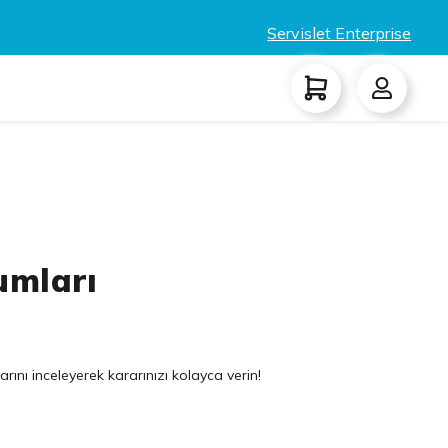
Servislet Enterprise
umları
ını inceleyerek kararınızı kolayca verin!