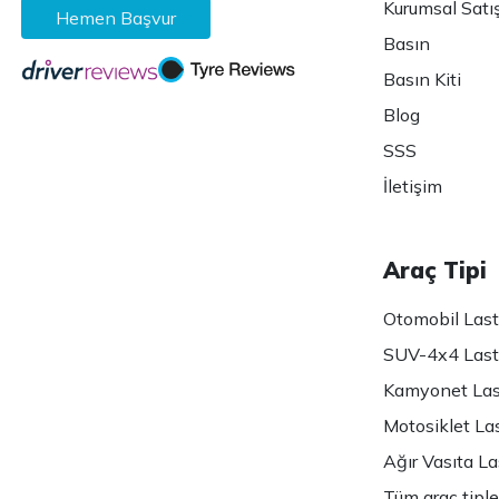
Kurumsal Satı
Hemen Başvur
Basın
Basın Kiti
Blog
SSS
İletişim
Araç Tipi
Otomobil Lasti
SUV-4x4 Lasti
Kamyonet Last
Motosiklet Las
Ağır Vasıta Las
Tüm araç tiple