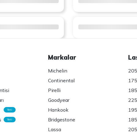
Markalar
La
Michelin
205
Continental
175
ntisi
Pirelli
185
rı
Goodyear
225
Hankook
195
Yeni
s
Bridgestone
185
Yeni
Lassa
205