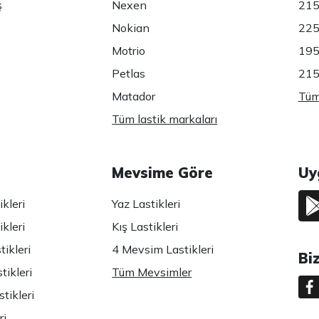
ş
Nexen
215
Nokian
225
Motrio
195
Petlas
215
Matador
Tüm 
Tüm lastik markaları
Mevsime Göre
Uy
kleri
Yaz Lastikleri
kleri
Kış Lastikleri
ikleri
4 Mevsim Lastikleri
Bi
tikleri
Tüm Mevsimler
tikleri
ri