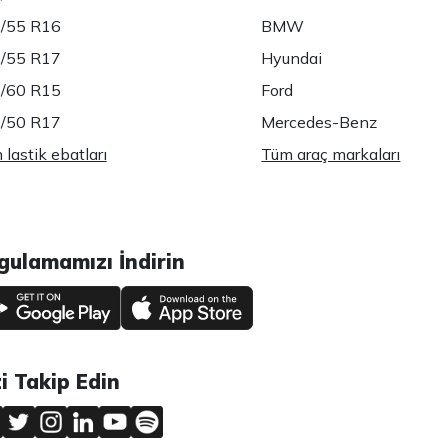
/55 R16
BMW
/55 R17
Hyundai
/60 R15
Ford
/50 R17
Mercedes-Benz
lastik ebatları
Tüm araç markaları
gulamamızı İndirin
zi Takip Edin