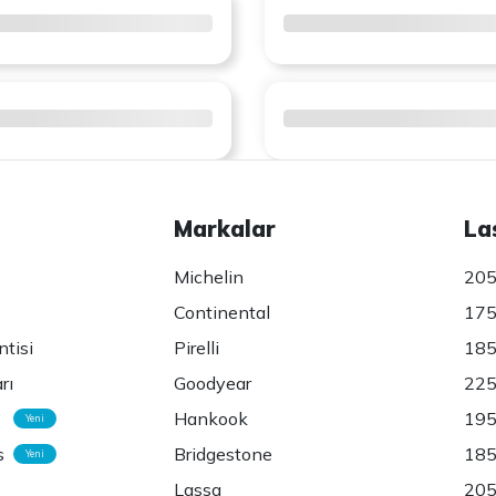
Markalar
La
Michelin
205
Continental
175
ntisi
Pirelli
185
rı
Goodyear
225
Hankook
195
Yeni
s
Bridgestone
185
Yeni
Lassa
205