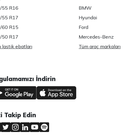
/55 R16
BMW
/55 R17
Hyundai
/60 R15
Ford
/50 R17
Mercedes-Benz
lastik ebatları
Tüm araç markaları
gulamamızı İndirin
zi Takip Edin