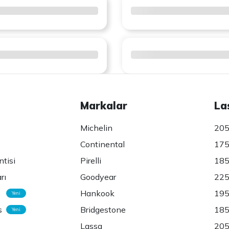
Markalar
La
Michelin
205
Continental
175
ntisi
Pirelli
185
rı
Goodyear
225
Hankook
195
Yeni
s
Bridgestone
185
Yeni
Lassa
205