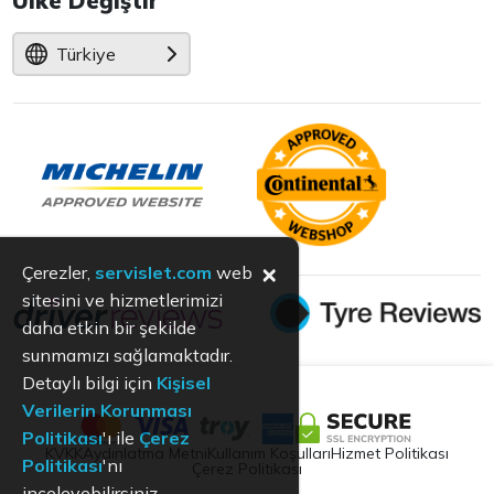
Ülke Değiştir
Türkiye
×
Çerezler,
servislet.com
web
sitesini ve hizmetlerimizi
daha etkin bir şekilde
sunmamızı sağlamaktadır.
Detaylı bilgi için
Kişisel
Verilerin Korunması
Politikası
'ı ile
Çerez
KVKK
Aydınlatma Metni
Kullanım Koşulları
Hizmet Politikası
Politikası
'nı
Çerez Politikası
inceleyebilirsiniz.