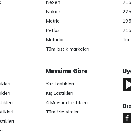
ş
Nexen
215
Nokian
225
Motrio
195
Petlas
215
Matador
Tüm 
Tüm lastik markaları
Mevsime Göre
Uy
kleri
Yaz Lastikleri
kleri
Kış Lastikleri
ikleri
4 Mevsim Lastikleri
Bi
tikleri
Tüm Mevsimler
tikleri
ri