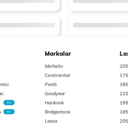
Markalar
La
Michelin
205
Continental
175
ntisi
Pirelli
185
rı
Goodyear
225
Hankook
195
Yeni
s
Bridgestone
185
Yeni
Lassa
205