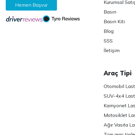
Kurumsal Satı
Hemen Başvur
Basın
Basın Kiti
Blog
SSS
İletişim
Araç Tipi
Otomobil Lasti
SUV-4x4 Lasti
Kamyonet Last
Motosiklet Las
Ağır Vasıta Las
Tüm araç tiple