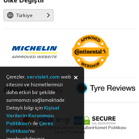
Ülke Değiştir
Türkiye
×
Çerezler,
servislet.com
web
sitesini ve hizmetlerimizi
daha etkin bir şekilde
sunmamızı sağlamaktadır.
Detaylı bilgi için
Kişisel
Verilerin Korunması
Politikası
'ı ile
Çerez
KVKK
Aydınlatma Metni
Kullanım Koşulları
Hizmet Politikası
Politikası
'nı
Çerez Politikası
inceleyebilirsiniz.