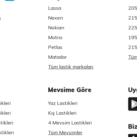
Lassa
205
ş
Nexen
215
Nokian
225
Motrio
195
Petlas
215
Matador
Tüm 
Tüm lastik markaları
Mevsime Göre
Uy
kleri
Yaz Lastikleri
kleri
Kış Lastikleri
ikleri
4 Mevsim Lastikleri
Bi
tikleri
Tüm Mevsimler