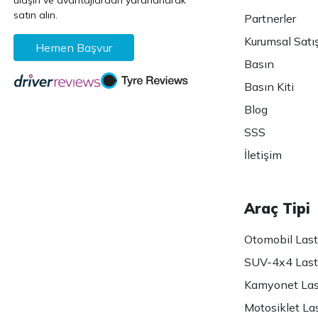
ulaşın ve avantajlardan yararlanarak
satın alın.
Partnerler
Kurumsal Satı
Hemen Başvur
Basın
Basın Kiti
Blog
SSS
İletişim
Araç Tipi
Otomobil Lasti
SUV-4x4 Lasti
Kamyonet Last
Motosiklet Las