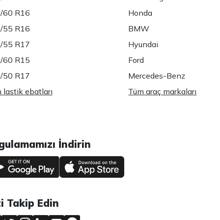
/60 R16
Honda
/55 R16
BMW
/55 R17
Hyundai
/60 R15
Ford
/50 R17
Mercedes-Benz
lastik ebatları
Tüm araç markaları
gulamamızı İndirin
zi Takip Edin