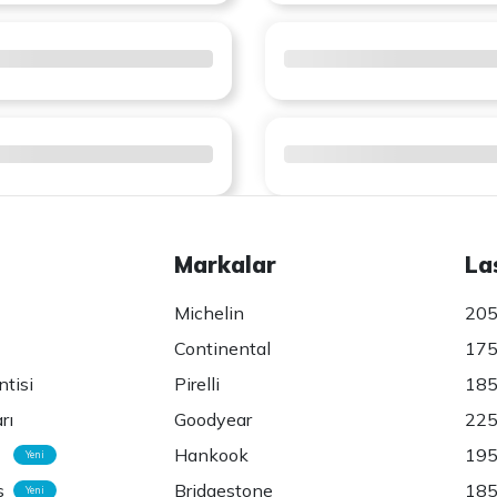
Markalar
La
Michelin
205
Continental
175
ntisi
Pirelli
185
rı
Goodyear
225
Hankook
195
Yeni
s
Bridgestone
185
Yeni