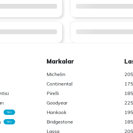
Markalar
La
Michelin
205
Continental
175
ntisi
Pirelli
185
rı
Goodyear
225
Hankook
195
Yeni
s
Bridgestone
185
Yeni
Lassa
205