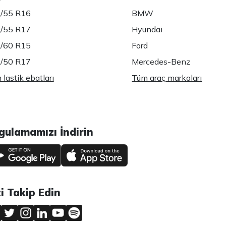
/55 R16
BMW
/55 R17
Hyundai
/60 R15
Ford
/50 R17
Mercedes-Benz
lastik ebatları
Tüm araç markaları
gulamamızı İndirin
zi Takip Edin