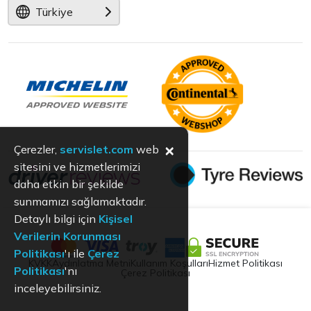
Türkiye
×
Çerezler,
servislet.com
web
sitesini ve hizmetlerimizi
daha etkin bir şekilde
sunmamızı sağlamaktadır.
Detaylı bilgi için
Kişisel
Verilerin Korunması
Politikası
'ı ile
Çerez
KVKK
Aydınlatma Metni
Kullanım Koşulları
Hizmet Politikası
Politikası
'nı
Çerez Politikası
inceleyebilirsiniz.