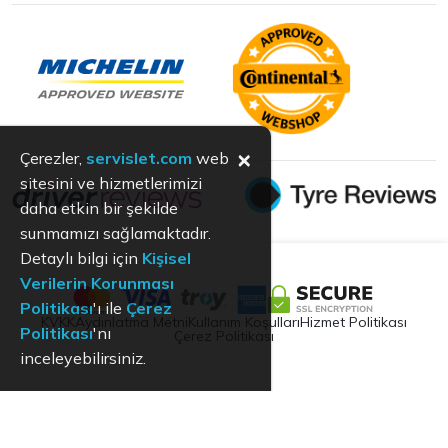
×
Çerezler,
servislet.com
web
sitesini ve hizmetlerimizi
daha etkin bir şekilde
sunmamızı sağlamaktadır.
Detaylı bilgi için
Kişisel
Verilerin Korunması
Politikası
'ı ile
Çerez
KVKK
Aydınlatma Metni
Kullanım Koşulları
Hizmet Politikası
Politikası
'nı
Çerez Politikası
inceleyebilirsiniz.