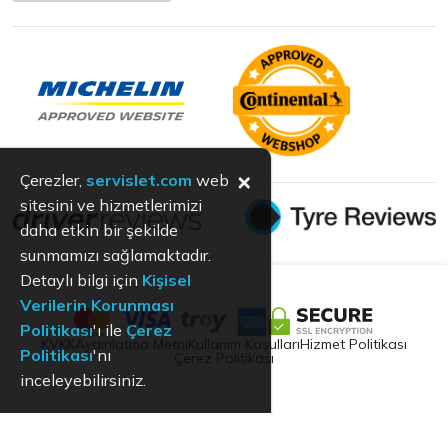
×
Çerezler,
servislet.com
web
sitesini ve hizmetlerimizi
daha etkin bir şekilde
sunmamızı sağlamaktadır.
Detaylı bilgi için
Kişisel
Verilerin Korunması
Politikası
'ı ile
Çerez
KVKK
Aydınlatma Metni
Kullanım Koşulları
Hizmet Politikası
Politikası
'nı
Çerez Politikası
inceleyebilirsiniz.