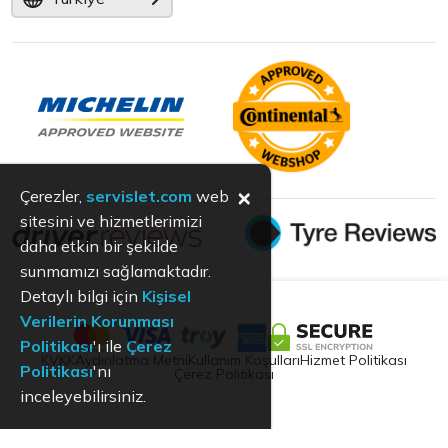
×
Çerezler,
servislet.com
web
sitesini ve hizmetlerimizi
daha etkin bir şekilde
sunmamızı sağlamaktadır.
Detaylı bilgi için
Kişisel
Verilerin Korunması
Politikası
'ı ile
Çerez
KVKK
Aydınlatma Metni
Kullanım Koşulları
Hizmet Politikası
Politikası
'nı
Çerez Politikası
inceleyebilirsiniz.