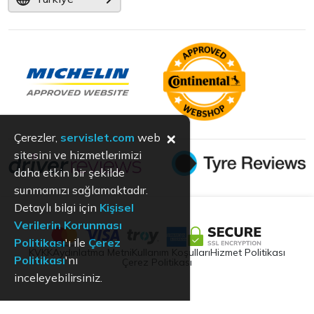
×
Çerezler,
servislet.com
web
sitesini ve hizmetlerimizi
daha etkin bir şekilde
sunmamızı sağlamaktadır.
Detaylı bilgi için
Kişisel
Verilerin Korunması
Politikası
'ı ile
Çerez
KVKK
Aydınlatma Metni
Kullanım Koşulları
Hizmet Politikası
Politikası
'nı
Çerez Politikası
inceleyebilirsiniz.