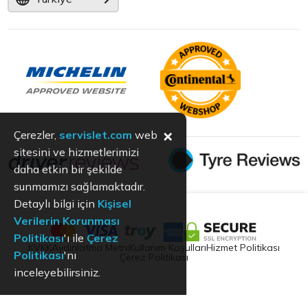
×
Çerezler,
servislet.com
web
sitesini ve hizmetlerimizi
daha etkin bir şekilde
sunmamızı sağlamaktadır.
Detaylı bilgi için
Kişisel
Verilerin Korunması
Politikası
'ı ile
Çerez
KVKK
Aydınlatma Metni
Kullanım Koşulları
Hizmet Politikası
Politikası
'nı
Çerez Politikası
inceleyebilirsiniz.