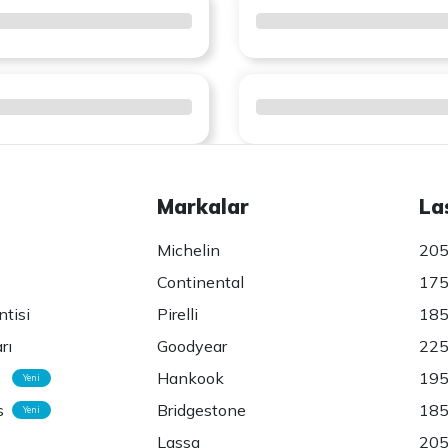
Markalar
La
Michelin
205
Continental
175
ntisi
Pirelli
185
rı
Goodyear
225
Hankook
195
Yeni
s
Bridgestone
185
Yeni
Lassa
205