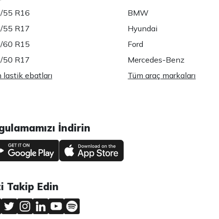
/55 R16
BMW
/55 R17
Hyundai
/60 R15
Ford
/50 R17
Mercedes-Benz
lastik ebatları
Tüm araç markaları
gulamamızı İndirin
zi Takip Edin