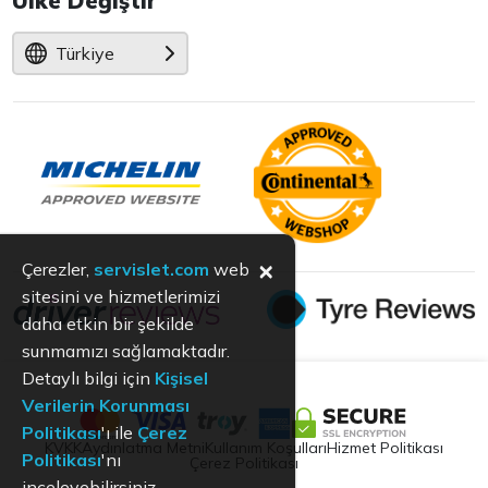
Ülke Değiştir
Türkiye
×
Çerezler,
servislet.com
web
sitesini ve hizmetlerimizi
daha etkin bir şekilde
sunmamızı sağlamaktadır.
Detaylı bilgi için
Kişisel
Verilerin Korunması
Politikası
'ı ile
Çerez
KVKK
Aydınlatma Metni
Kullanım Koşulları
Hizmet Politikası
Politikası
'nı
Çerez Politikası
inceleyebilirsiniz.