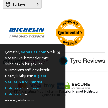
Türkiye
×
Çerezler,
servislet.com
web
sitesini ve hizmetlerimizi
daha etkin bir şekilde
sunmamızı sağlamaktadır.
Detaylı bilgi için
Kişisel
Verilerin Korunması
Politikası
'ı ile
Çerez
KVKK
Aydınlatma Metni
Kullanım Koşulları
Hizmet Politikası
Politikası
'nı
Çerez Politikası
inceleyebilirsiniz.