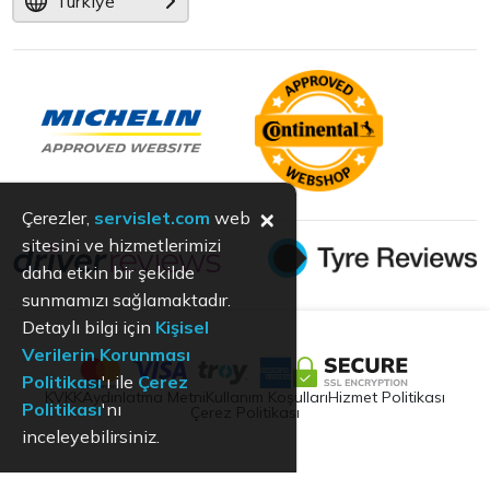
Türkiye
×
Çerezler,
servislet.com
web
sitesini ve hizmetlerimizi
daha etkin bir şekilde
sunmamızı sağlamaktadır.
Detaylı bilgi için
Kişisel
Verilerin Korunması
Politikası
'ı ile
Çerez
KVKK
Aydınlatma Metni
Kullanım Koşulları
Hizmet Politikası
Politikası
'nı
Çerez Politikası
inceleyebilirsiniz.