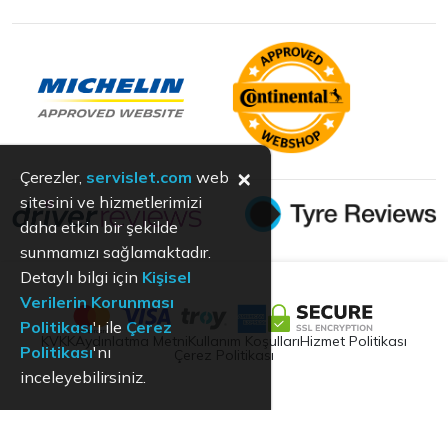
×
Çerezler,
servislet.com
web
sitesini ve hizmetlerimizi
daha etkin bir şekilde
sunmamızı sağlamaktadır.
Detaylı bilgi için
Kişisel
Verilerin Korunması
Politikası
'ı ile
Çerez
KVKK
Aydınlatma Metni
Kullanım Koşulları
Hizmet Politikası
Politikası
'nı
Çerez Politikası
inceleyebilirsiniz.