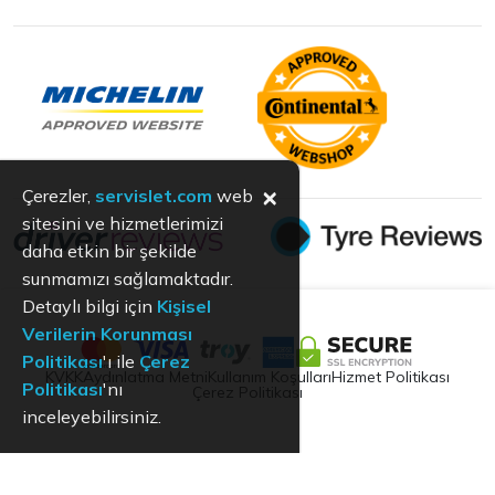
×
Çerezler,
servislet.com
web
sitesini ve hizmetlerimizi
daha etkin bir şekilde
sunmamızı sağlamaktadır.
Detaylı bilgi için
Kişisel
Verilerin Korunması
Politikası
'ı ile
Çerez
KVKK
Aydınlatma Metni
Kullanım Koşulları
Hizmet Politikası
Politikası
'nı
Çerez Politikası
inceleyebilirsiniz.