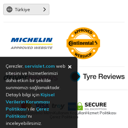
Türkiye
×
Çerezler,
servislet.com
web
sitesini ve hizmetlerimizi
daha etkin bir şekilde
sunmamızı sağlamaktadır.
Detaylı bilgi için
Kişisel
Verilerin Korunması
Politikası
'ı ile
Çerez
KVKK
Aydınlatma Metni
Kullanım Koşulları
Hizmet Politikası
Politikası
'nı
Çerez Politikası
inceleyebilirsiniz.