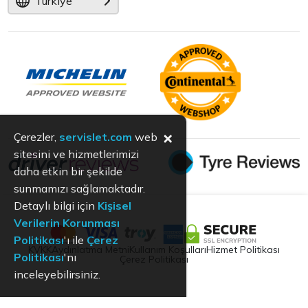
Türkiye
×
Çerezler,
servislet.com
web
sitesini ve hizmetlerimizi
daha etkin bir şekilde
sunmamızı sağlamaktadır.
Detaylı bilgi için
Kişisel
Verilerin Korunması
Politikası
'ı ile
Çerez
KVKK
Aydınlatma Metni
Kullanım Koşulları
Hizmet Politikası
Politikası
'nı
Çerez Politikası
inceleyebilirsiniz.