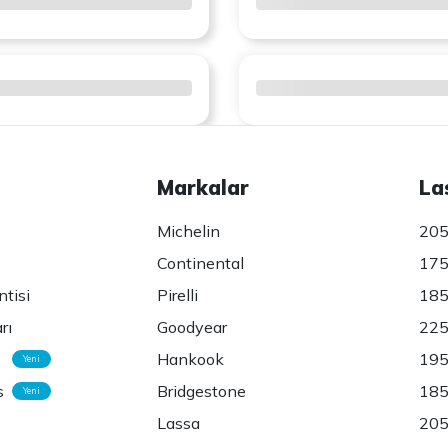
Markalar
La
Michelin
205
Continental
175
ntisi
Pirelli
185
rı
Goodyear
225
Hankook
195
Yeni
s
Bridgestone
185
Yeni
Lassa
205