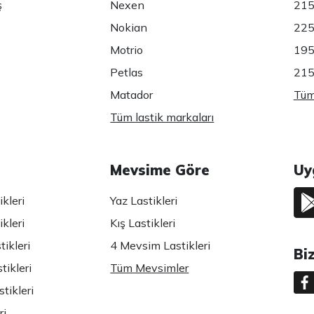
ş
Nexen
215
Nokian
225
Motrio
195
Petlas
215
Matador
Tüm 
Tüm lastik markaları
Mevsime Göre
Uy
kleri
Yaz Lastikleri
kleri
Kış Lastikleri
ikleri
4 Mevsim Lastikleri
Bi
tikleri
Tüm Mevsimler
tikleri
ri