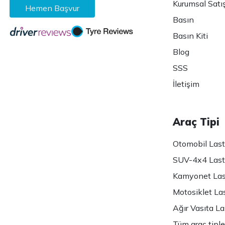
Kurumsal Satı
Hemen Başvur
Basın
Basın Kiti
Blog
SSS
İletişim
Araç Tipi
Otomobil Lasti
SUV-4x4 Lasti
Kamyonet Last
Motosiklet Las
Ağır Vasıta Las
Tüm araç tiple