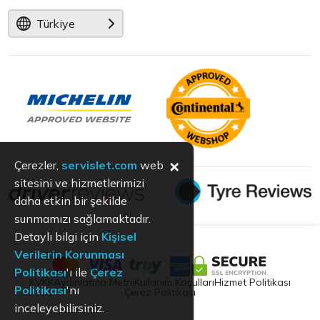
Türkiye
×
Çerezler,
servislet.com
web
sitesini ve hizmetlerimizi
daha etkin bir şekilde
sunmamızı sağlamaktadır.
Detaylı bilgi için
Kişisel
Verilerin Korunması
Politikası
'ı ile
Çerez
KVKK
Aydınlatma Metni
Kullanım Koşulları
Hizmet Politikası
Politikası
'nı
Çerez Politikası
inceleyebilirsiniz.