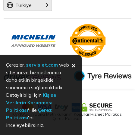
Türkiye
×
Çerezler,
servislet.com
web
sitesini ve hizmetlerimizi
daha etkin bir şekilde
sunmamızı sağlamaktadır.
Detaylı bilgi için
Kişisel
Verilerin Korunması
Politikası
'ı ile
Çerez
KVKK
Aydınlatma Metni
Kullanım Koşulları
Hizmet Politikası
Politikası
'nı
Çerez Politikası
inceleyebilirsiniz.