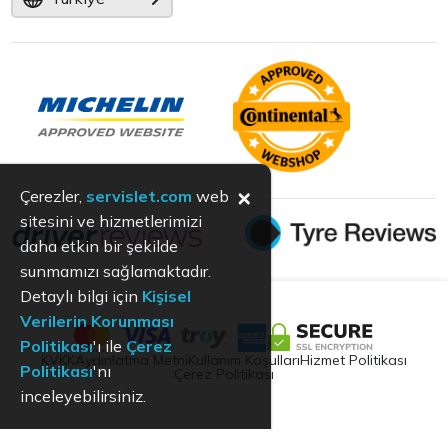
×
Çerezler,
servislet.com
web
sitesini ve hizmetlerimizi
daha etkin bir şekilde
sunmamızı sağlamaktadır.
Detaylı bilgi için
Kişisel
Verilerin Korunması
Politikası
'ı ile
Çerez
KVKK
Aydınlatma Metni
Kullanım Koşulları
Hizmet Politikası
Politikası
'nı
Çerez Politikası
inceleyebilirsiniz.