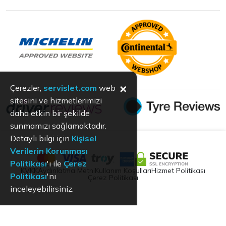
×
Çerezler,
servislet.com
web
sitesini ve hizmetlerimizi
daha etkin bir şekilde
sunmamızı sağlamaktadır.
Detaylı bilgi için
Kişisel
Verilerin Korunması
Politikası
'ı ile
Çerez
KVKK
Aydınlatma Metni
Kullanım Koşulları
Hizmet Politikası
Politikası
'nı
Çerez Politikası
inceleyebilirsiniz.