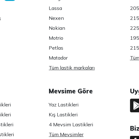
Lassa
205
ş
Nexen
215
Nokian
225
Motrio
195
Petlas
215
Matador
Tüm 
Tüm lastik markaları
Mevsime Göre
Uy
kleri
Yaz Lastikleri
kleri
Kış Lastikleri
ikleri
4 Mevsim Lastikleri
Bi
tikleri
Tüm Mevsimler