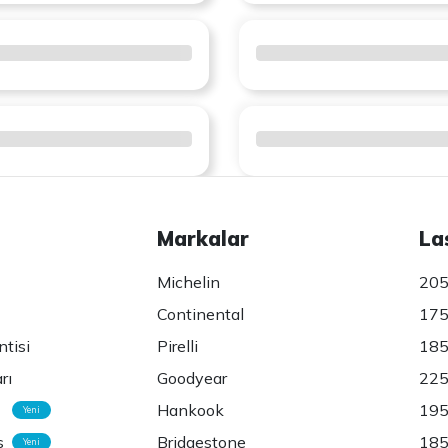
Markalar
La
Michelin
205
Continental
175
ntisi
Pirelli
185
rı
Goodyear
225
Hankook
195
Yeni
s
Bridgestone
185
Yeni