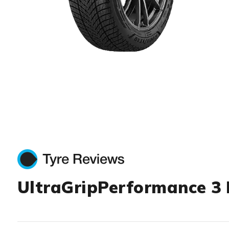
Item 1 of 1
UltraGripPerformance 3 