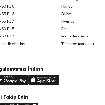
/60 R16
Honda
/55 R16
BMW
/55 R17
Hyundai
/60 R15
Ford
/50 R17
Mercedes-Benz
lastik ebatları
Tüm araç markaları
gulamamızı İndirin
zi Takip Edin