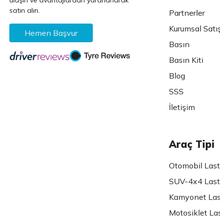
ulaşın ve avantajlardan yararlanarak
satın alın.
Partnerler
Kurumsal Satı
Hemen Başvur
Basın
Basın Kiti
Blog
SSS
İletişim
Araç Tipi
Otomobil Lasti
SUV-4x4 Lasti
Kamyonet Last
Motosiklet Las