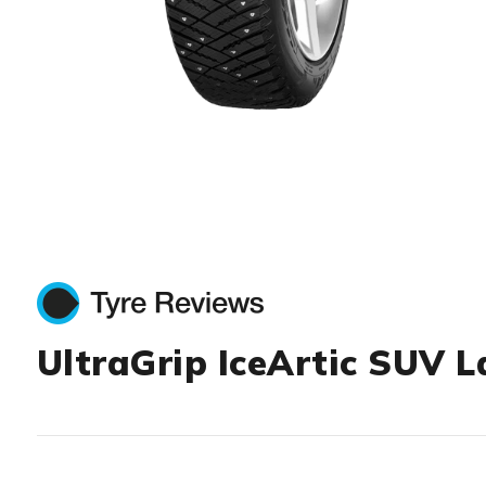
Item 1 of 1
UltraGrip IceArtic SUV L