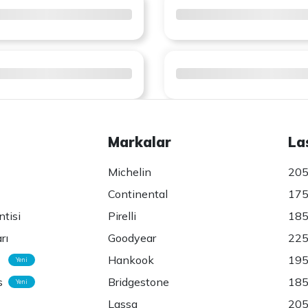
Markalar
La
Michelin
205
Continental
175
ntisi
Pirelli
185
rı
Goodyear
225
Hankook
195
Yeni
s
Bridgestone
185
Yeni
Lassa
205