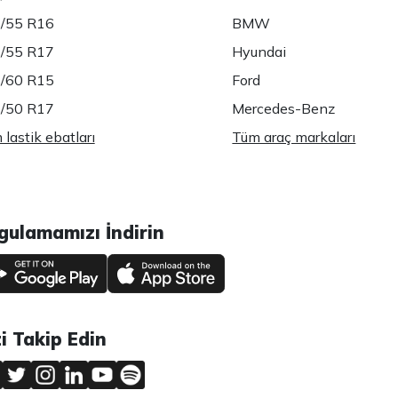
/55 R16
BMW
/55 R17
Hyundai
/60 R15
Ford
/50 R17
Mercedes-Benz
lastik ebatları
Tüm araç markaları
gulamamızı İndirin
zi Takip Edin