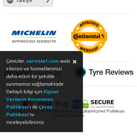
Türkiye
×
Çerezler,
servislet.com
web
sitesini ve hizmetlerimizi
daha etkin bir şekilde
sunmamızı sağlamaktadır.
Detaylı bilgi için
Kişisel
Verilerin Korunması
Politikası
'ı ile
Çerez
KVKK
Aydınlatma Metni
Kullanım Koşulları
Hizmet Politikası
Politikası
'nı
Çerez Politikası
inceleyebilirsiniz.