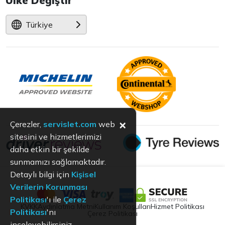
Ülke Değiştir
Türkiye
×
Çerezler,
servislet.com
web
sitesini ve hizmetlerimizi
daha etkin bir şekilde
sunmamızı sağlamaktadır.
Detaylı bilgi için
Kişisel
Verilerin Korunması
Politikası
'ı ile
Çerez
KVKK
Aydınlatma Metni
Kullanım Koşulları
Hizmet Politikası
Politikası
'nı
Çerez Politikası
inceleyebilirsiniz.