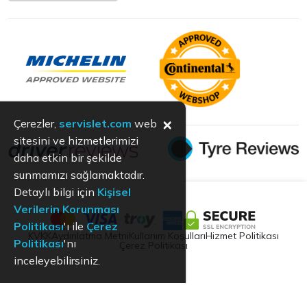
×
Çerezler,
servislet.com
web
sitesini ve hizmetlerimizi
daha etkin bir şekilde
sunmamızı sağlamaktadır.
Detaylı bilgi için
Kişisel
Verilerin Korunması
Politikası
'ı ile
Çerez
KVKK
Aydınlatma Metni
Kullanım Koşulları
Hizmet Politikası
Politikası
'nı
Çerez Politikası
inceleyebilirsiniz.