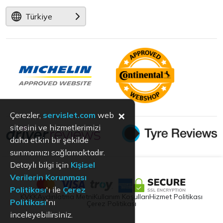
Türkiye
×
Çerezler,
servislet.com
web
sitesini ve hizmetlerimizi
daha etkin bir şekilde
sunmamızı sağlamaktadır.
Detaylı bilgi için
Kişisel
Verilerin Korunması
Politikası
'ı ile
Çerez
KVKK
Aydınlatma Metni
Kullanım Koşulları
Hizmet Politikası
Politikası
'nı
Çerez Politikası
inceleyebilirsiniz.