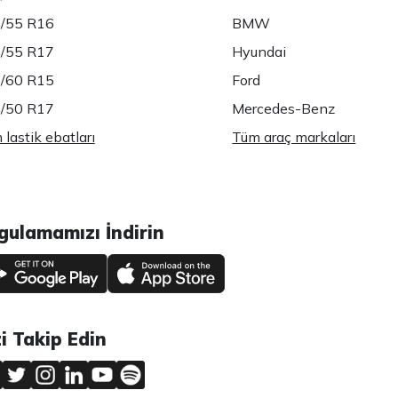
/55 R16
BMW
/55 R17
Hyundai
/60 R15
Ford
/50 R17
Mercedes-Benz
lastik ebatları
Tüm araç markaları
gulamamızı İndirin
zi Takip Edin