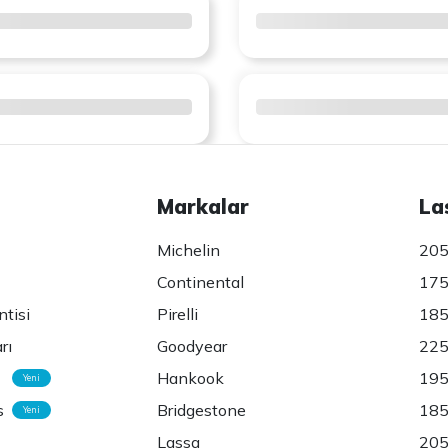
Markalar
La
Michelin
205
Continental
175
ntisi
Pirelli
185
rı
Goodyear
225
Hankook
195
Yeni
s
Bridgestone
185
Yeni
Lassa
205