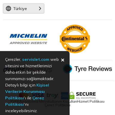
Türkiye
×
Çerezler,
servislet.com
web
sitesini ve hizmetlerimizi
daha etkin bir şekilde
sunmamızı sağlamaktadır.
Detaylı bilgi için
Kişisel
Verilerin Korunması
Politikası
'ı ile
Çerez
KVKK
Aydınlatma Metni
Kullanım Koşulları
Hizmet Politikası
Politikası
'nı
Çerez Politikası
inceleyebilirsiniz.