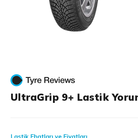
Item 1 of 1
UltraGrip 9+ Lastik Yoru
Lastik Ebatları ve Fiyatları