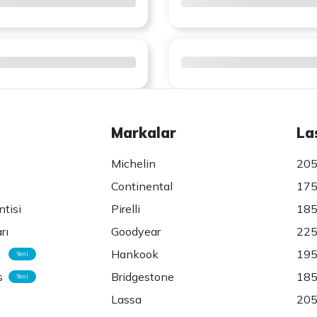
Markalar
La
Michelin
205
Continental
175
ntisi
Pirelli
185
rı
Goodyear
225
Hankook
195
Yeni
s
Bridgestone
185
Yeni
Lassa
205