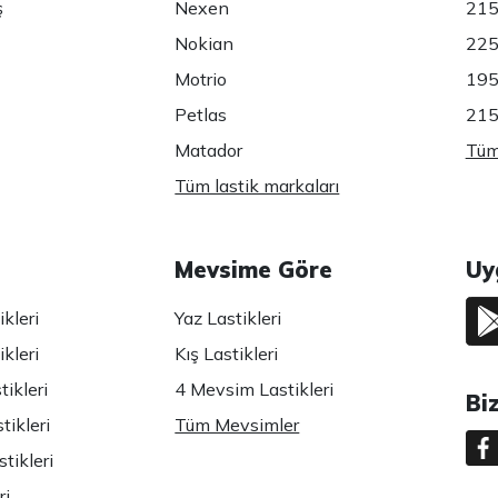
ş
Nexen
215
Nokian
225
Motrio
195
Petlas
215
Matador
Tüm 
Tüm lastik markaları
Mevsime Göre
Uy
kleri
Yaz Lastikleri
kleri
Kış Lastikleri
ikleri
4 Mevsim Lastikleri
Bi
tikleri
Tüm Mevsimler
tikleri
ri