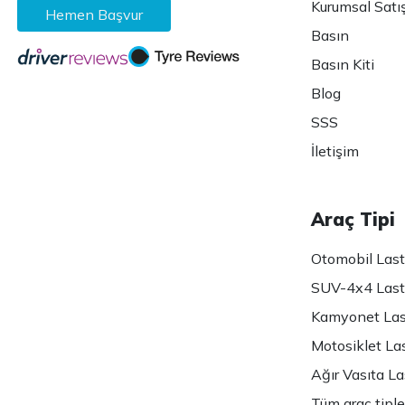
Kurumsal Satı
Hemen Başvur
Basın
Basın Kiti
Blog
SSS
İletişim
Araç Tipi
Otomobil Lasti
SUV-4x4 Lasti
Kamyonet Last
Motosiklet Las
Ağır Vasıta Las
Tüm araç tiple