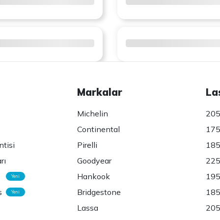
Markalar
La
Michelin
205
Continental
175
ntisi
Pirelli
185
rı
Goodyear
225
Hankook
195
Yeni
s
Bridgestone
185
Yeni
Lassa
205