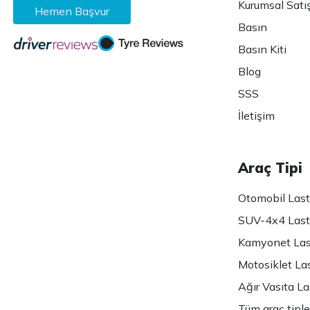
Kurumsal Satı
Hemen Başvur
Basın
Basın Kiti
Blog
SSS
İletişim
Araç Tipi
Otomobil Lasti
SUV-4x4 Lasti
Kamyonet Last
Motosiklet Las
Ağır Vasıta Las
Tüm araç tiple