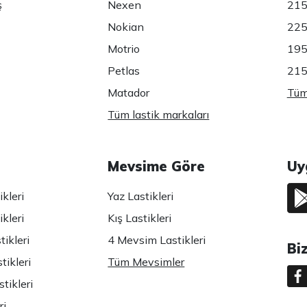
ş
Nexen
215
Nokian
225
Motrio
195
Petlas
215
Matador
Tüm 
Tüm lastik markaları
Mevsime Göre
Uy
kleri
Yaz Lastikleri
kleri
Kış Lastikleri
ikleri
4 Mevsim Lastikleri
Bi
tikleri
Tüm Mevsimler
tikleri
ri