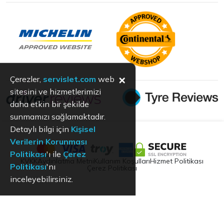
×
Çerezler,
servislet.com
web
sitesini ve hizmetlerimizi
daha etkin bir şekilde
sunmamızı sağlamaktadır.
Detaylı bilgi için
Kişisel
Verilerin Korunması
Politikası
'ı ile
Çerez
KVKK
Aydınlatma Metni
Kullanım Koşulları
Hizmet Politikası
Politikası
'nı
Çerez Politikası
inceleyebilirsiniz.