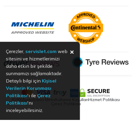
×
Çerezler,
servislet.com
web
sitesini ve hizmetlerimizi
daha etkin bir şekilde
sunmamızı sağlamaktadır.
Detaylı bilgi için
Kişisel
Verilerin Korunması
Politikası
'ı ile
Çerez
KVKK
Aydınlatma Metni
Kullanım Koşulları
Hizmet Politikası
Politikası
'nı
Çerez Politikası
inceleyebilirsiniz.