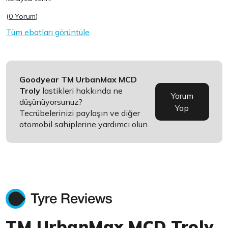
(
0 Yorum
)
Tüm ebatları görüntüle
Goodyear TM UrbanMax MCD
Troly
lastikleri hakkında ne
Yorum
düşünüyorsunuz?
Yap
Tecrübelerinizi paylaşın ve diğer
otomobil sahiplerine yardımcı olun.
TM UrbanMax MCD Troly