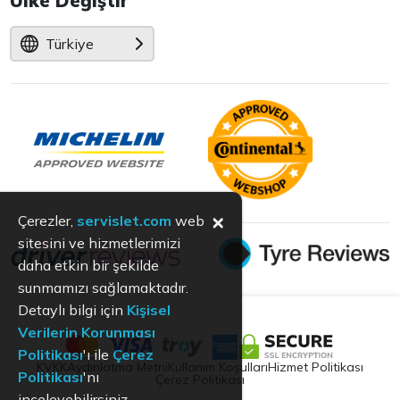
Ülke Değiştir
Türkiye
×
Çerezler,
servislet.com
web
sitesini ve hizmetlerimizi
daha etkin bir şekilde
sunmamızı sağlamaktadır.
Detaylı bilgi için
Kişisel
Verilerin Korunması
Politikası
'ı ile
Çerez
KVKK
Aydınlatma Metni
Kullanım Koşulları
Hizmet Politikası
Politikası
'nı
Çerez Politikası
inceleyebilirsiniz.