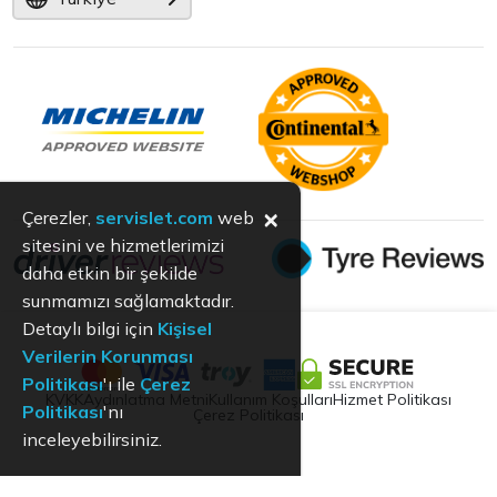
×
Çerezler,
servislet.com
web
sitesini ve hizmetlerimizi
daha etkin bir şekilde
sunmamızı sağlamaktadır.
Detaylı bilgi için
Kişisel
Verilerin Korunması
Politikası
'ı ile
Çerez
KVKK
Aydınlatma Metni
Kullanım Koşulları
Hizmet Politikası
Politikası
'nı
Çerez Politikası
inceleyebilirsiniz.