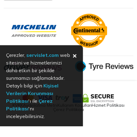
×
Çerezler,
servislet.com
web
sitesini ve hizmetlerimizi
daha etkin bir şekilde
sunmamızı sağlamaktadır.
Detaylı bilgi için
Kişisel
Verilerin Korunması
Politikası
'ı ile
Çerez
KVKK
Aydınlatma Metni
Kullanım Koşulları
Hizmet Politikası
Politikası
'nı
Çerez Politikası
inceleyebilirsiniz.