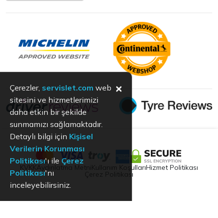
×
Çerezler,
servislet.com
web
sitesini ve hizmetlerimizi
daha etkin bir şekilde
sunmamızı sağlamaktadır.
Detaylı bilgi için
Kişisel
Verilerin Korunması
Politikası
'ı ile
Çerez
KVKK
Aydınlatma Metni
Kullanım Koşulları
Hizmet Politikası
Politikası
'nı
Çerez Politikası
inceleyebilirsiniz.